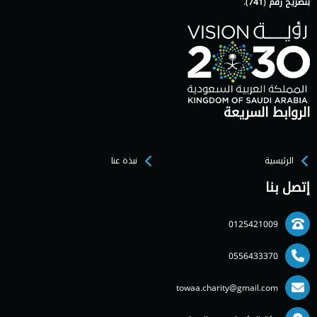
بتصريح رقم (741).
الروابط السريعة
الرئيسية
نبذة عنا
إتصل بنا
0125421009
0556433370
towaa.charity@gmail.com