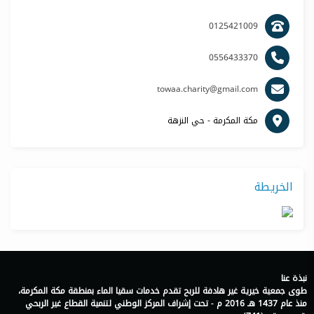
0125421009
0556433370
towaa.charity@gmail.com
مكة المكرمة - حي النزهة
الخريطة
نبذة عنا
طوى جمعية خيرية غير هادفة للربح تقدم خدمات سقيا الماء بمنطقة مكة المكرمة،
منذ عام 1437 هـ 2016 م - تحت إشراف المركز الوطني لتنمية القطاع غير الربحي